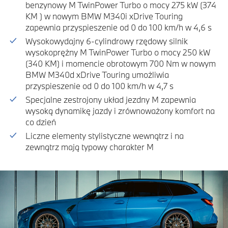
benzynowy M TwinPower Turbo o mocy 275 kW (374
KM ) w nowym BMW M340i xDrive Touring
zapewnia przyspieszenie od 0 do 100 km/h w 4,6 s
Wysokowydajny 6-cylindrowy rzędowy silnik
wysokoprężny M TwinPower Turbo o mocy 250 kW
(340 KM) i momencie obrotowym 700 Nm w nowym
BMW M340d xDrive Touring umożliwia
przyspieszenie od 0 do 100 km/h w 4,7 s
Specjalne zestrojony układ jezdny M zapewnia
wysoką dynamikę jazdy i zrównoważony komfort na
co dzień
Liczne elementy stylistyczne wewnątrz i na
zewnątrz mają typowy charakter M