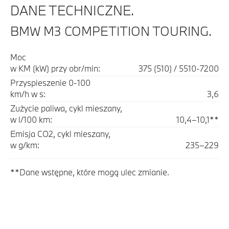
DANE TECHNICZNE.
BMW M3 COMPETITION TOURING.
Moc
w KM (kW) przy obr/min:
375 (510) / 5510-7200
Przyspieszenie 0-100
km/h w s:
3,6
Zużycie paliwa, cykl mieszany,
w l/100 km:
10,4–10,1**
Emisja CO2, cykl mieszany,
w g/km:
235–229
**Dane wstępne, które mogą ulec zmianie.