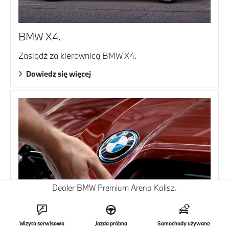
BMW X4.
Zasiądź za kierownicą BMW X4.
Dowiedz się więcej
Dealer BMW Premium Arena Kalisz.
BEZPŁATNE AKCJE TECHNICZNE I
Wizyta serwisowa
Jazda próbna
Samochody używane