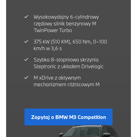
Wysokowydajny 6-cylindrowy
rzędowy silnik benzynowy M
TwinPower Turbo
375 kW (510 KM), 650 Nm, 0–100
km/h w 3,6 s
Szybka 8-stopniowa skrzynia
Steptronic z układem Drivelogic
M xDrive z aktywnym
mechanizmem różnicowym M
Zapytaj o BMW M3 Competition