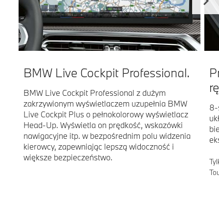
BMW Live Cockpit Professional.
P
r
BMW Live Cockpit Professional z dużym
zakrzywionym wyświetlaczem uzupełnia BMW
8-
Live Cockpit Plus o pełnokolorowy wyświetlacz
uk
Head-Up. Wyświetla on prędkość, wskazówki
bi
nawigacyjne itp. w bezpośrednim polu widzenia
ek
kierowcy, zapewniając lepszą widoczność i
większe bezpieczeństwo.
Ty
Tou