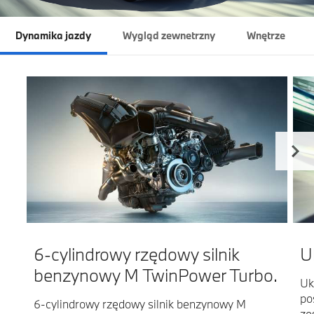
Dynamika jazdy
Wygląd zewnetrzny
Wnętrze
6-cylindrowy rzędowy silnik
U
benzynowy M TwinPower Turbo.
Uk
po
6-cylindrowy rzędowy silnik benzynowy M
ze