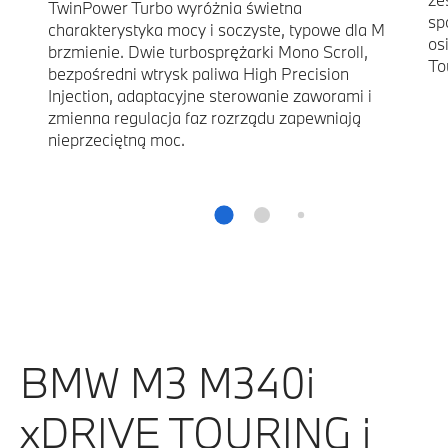
TwinPower Turbo wyróżnia świetna
sp
charakterystyka mocy i soczyste, typowe dla M
os
brzmienie. Dwie turbosprężarki Mono Scroll,
To
bezpośredni wtrysk paliwa High Precision
Injection, adaptacyjne sterowanie zaworami i
zmienna regulacja faz rozrządu zapewniają
nieprzeciętną moc.
BMW M3 M340i
xDRIVE TOURING i