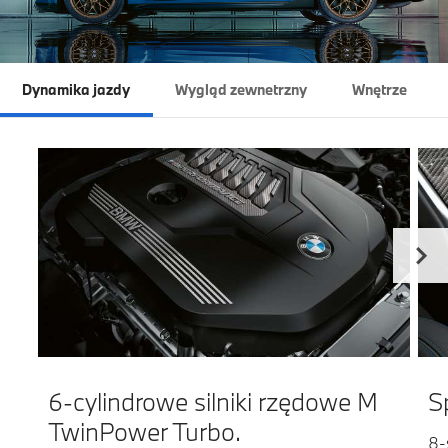
Dynamika jazdy
Wygląd zewnetrzny
Wnętrze
6-cylindrowe silniki rzędowe M
S
TwinPower Turbo.
8-